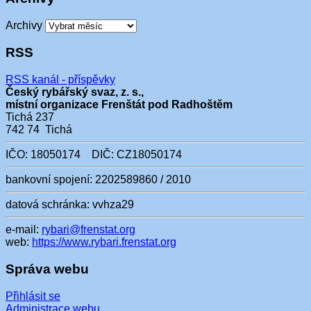
Archivy
RSS
RSS kanál - příspěvky
Český rybářský svaz, z. s.,
místní organizace Frenštát pod Radhoštěm
Tichá 237
742 74 Tichá
IČO: 18050174 DIČ: CZ18050174
bankovní spojení: 2202589860 / 2010
datová schránka: vvhza29
e-mail:
rybari@frenstat.org
web:
https://www.rybari.frenstat.org
Správa webu
Přihlásit se
Administrace webu