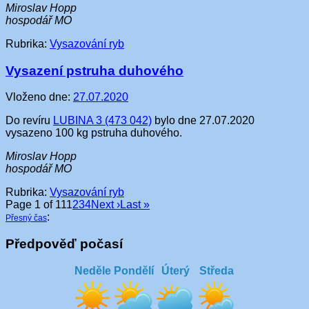
Miroslav Hopp
hospodář MO
Rubrika:
Vysazování ryb
Vysazení pstruha duhového
Vloženo dne:
27.07.2020
Do revíru
LUBINA 3 (473 042)
bylo dne 27.07.2020
vysazeno 100 kg pstruha duhového.
Miroslav Hopp
hospodář MO
Rubrika:
Vysazování ryb
Page 1 of 11
1
2
3
4
Next ›
Last »
:
Přesný čas
Předpověď počasí
Neděle
Pondělí
Úterý
Středa