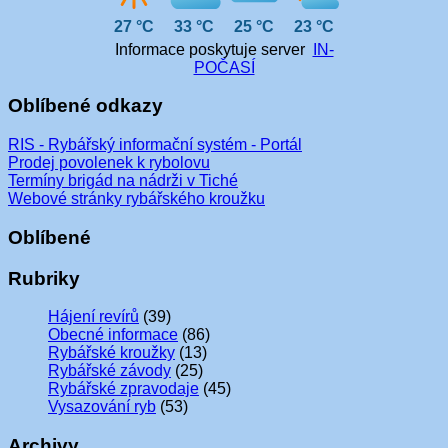
27 °C
33 °C
25 °C
23 °C
Informace poskytuje server
IN-
POČASÍ
Oblíbené odkazy
RIS - Rybářský informační systém - Portál
Prodej povolenek k rybolovu
Termíny brigád na nádrži v Tiché
Webové stránky rybářského kroužku
Oblíbené
Rubriky
Hájení revírů
(39)
Obecné informace
(86)
Rybářské kroužky
(13)
Rybářské závody
(25)
Rybářské zpravodaje
(45)
Vysazování ryb
(53)
Archivy