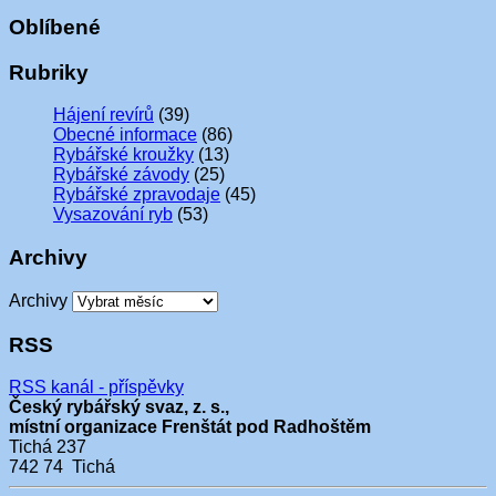
Oblíbené
Rubriky
Hájení revírů
(39)
Obecné informace
(86)
Rybářské kroužky
(13)
Rybářské závody
(25)
Rybářské zpravodaje
(45)
Vysazování ryb
(53)
Archivy
Archivy
RSS
RSS kanál - příspěvky
Český rybářský svaz, z. s.,
místní organizace Frenštát pod Radhoštěm
Tichá 237
742 74 Tichá