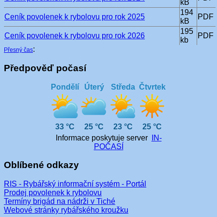
kB
194
Ceník povolenek k rybolovu pro rok 2025
PDF
kB
195
Ceník povolenek k rybolovu pro rok 2026
PDF
kb
:
Přesný čas
Předpověď počasí
Pondělí
Úterý
Středa
Čtvrtek
33 °C
25 °C
23 °C
25 °C
Informace poskytuje server
IN-
POČASÍ
Oblíbené odkazy
RIS - Rybářský informační systém - Portál
Prodej povolenek k rybolovu
Termíny brigád na nádrži v Tiché
Webové stránky rybářského kroužku