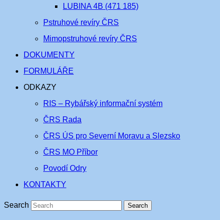
LUBINA 4B (471 185)
Pstruhové revíry ČRS
Mimopstruhové revíry ČRS
DOKUMENTY
FORMULÁŘE
ODKAZY
RIS – Rybářský informační systém
ČRS Rada
ČRS ÚS pro Severní Moravu a Slezsko
ČRS MO Příbor
Povodí Odry
KONTAKTY
Search