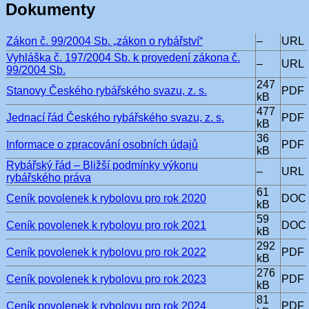
Dokumenty
Zákon č. 99/2004 Sb. „zákon o rybářství“
–
URL
Vyhláška č. 197/2004 Sb. k provedení zákona č.
–
URL
99/2004 Sb.
247
Stanovy Českého rybářského svazu, z. s.
PDF
kB
477
Jednací řád Českého rybářského svazu, z. s.
PDF
kB
36
Informace o zpracování osobních údajů
PDF
kB
Rybářský řád – Bližší podmínky výkonu
–
URL
rybářského práva
61
Ceník povolenek k rybolovu pro rok 2020
DOC
kB
59
Ceník povolenek k rybolovu pro rok 2021
DOC
kB
292
Ceník povolenek k rybolovu pro rok 2022
PDF
kB
276
Ceník povolenek k rybolovu pro rok 2023
PDF
kB
81
Ceník povolenek k rybolovu pro rok 2024
PDF