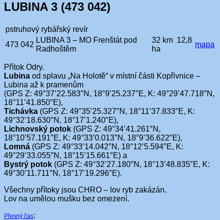
LUBINA 3 (473 042)
pstruhový rybářský revír
LUBINA 3 – MO Frenštát pod
32 km 12,8
473 042
mapa
Radhoštěm
ha
Přítok Odry.
Lubina
od splavu „Na Holotě“ v místní části Kopřivnice –
Lubina až k pramenům
(GPS Z: 49°37’22.583″N, 18°9’25.237″E, K: 49°29’47.718″N,
18°11’41.850″E),
Tichávka
(GPS Z: 49°35’25.327″N, 18°11’37.833″E, K:
49°32’18.630″N, 18°17’1.240″E),
Lichnovský potok
(GPS Z: 49°34’41.261″N,
18°10’57.191″E, K: 49°33’0.013″N, 18°9’36.622″E),
Lomná
(GPS Z: 49°33’14.042″N, 18°12’5.594″E, K:
49°29’33.055″N, 18°15’15.661″E) a
Bystrý potok
(GPS Z: 49°32’27.180″N, 18°13’48.835″E, K:
49°30’11.711″N, 18°17’19.296″E).
Všechny přítoky jsou CHRO – lov ryb zakázán.
Lov na umělou mušku bez omezení.
:
Přesný čas