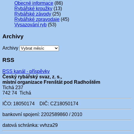
Obecné informace
(86)
Rybářské kroužky
(13)
Rybářské závody
(25)
Rybářské zpravodaje
(45)
Vysazování ryb
(53)
Archivy
Archivy
RSS
RSS kanál - příspěvky
Český rybářský svaz, z. s.,
místní organizace Frenštát pod Radhoštěm
Tichá 237
742 74 Tichá
IČO: 18050174 DIČ: CZ18050174
bankovní spojení: 2202589860 / 2010
datová schránka: vvhza29