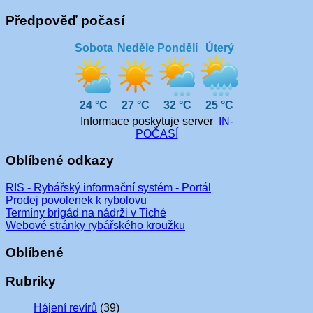
Předpověď počasí
Sobota
Neděle
Pondělí
Úterý
24 °C
27 °C
32 °C
25 °C
Informace poskytuje server
IN-
POČASÍ
Oblíbené odkazy
RIS - Rybářský informační systém - Portál
Prodej povolenek k rybolovu
Termíny brigád na nádrži v Tiché
Webové stránky rybářského kroužku
Oblíbené
Rubriky
Hájení revírů
(39)