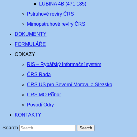
LUBINA 4B (471 185)
Pstruhové revíry ČRS
Mimopstruhové revíry ČRS
DOKUMENTY
FORMULÁŘE
ODKAZY
RIS – Rybářský informační systém
ČRS Rada
ČRS ÚS pro Severní Moravu a Slezsko
ČRS MO Příbor
Povodí Odry
KONTAKTY
Search