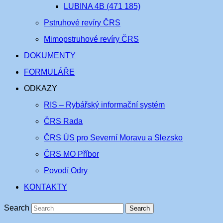
LUBINA 4B (471 185)
Pstruhové revíry ČRS
Mimopstruhové revíry ČRS
DOKUMENTY
FORMULÁŘE
ODKAZY
RIS – Rybářský informační systém
ČRS Rada
ČRS ÚS pro Severní Moravu a Slezsko
ČRS MO Příbor
Povodí Odry
KONTAKTY
Search