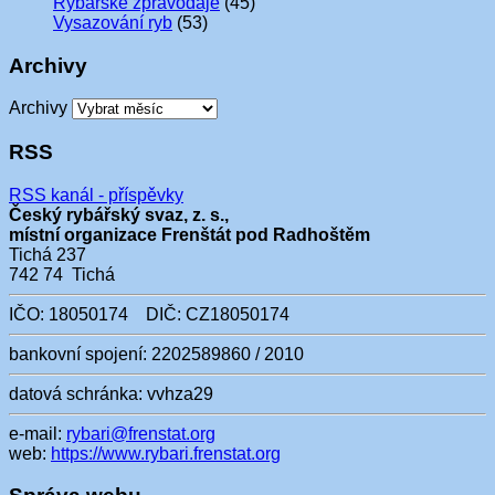
Rybářské zpravodaje
(45)
Vysazování ryb
(53)
Archivy
Archivy
RSS
RSS kanál - příspěvky
Český rybářský svaz, z. s.,
místní organizace Frenštát pod Radhoštěm
Tichá 237
742 74 Tichá
IČO: 18050174 DIČ: CZ18050174
bankovní spojení: 2202589860 / 2010
datová schránka: vvhza29
e-mail:
rybari@frenstat.org
web:
https://www.rybari.frenstat.org