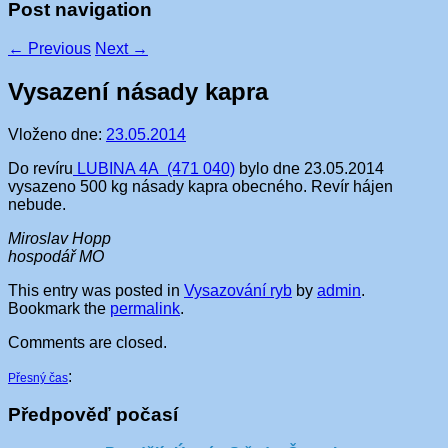
Post navigation
←
Previous
Next
→
Vysazení násady kapra
Vloženo dne:
23.05.2014
Do revíru
LUBINA 4A (471 040)
bylo dne 23.05.2014
vysazeno 500 kg násady kapra obecného. Revír hájen
nebude.
Miroslav Hopp
hospodář MO
This entry was posted in
Vysazování ryb
by
admin
.
Bookmark the
permalink
.
Comments are closed.
:
Přesný čas
Předpověď počasí