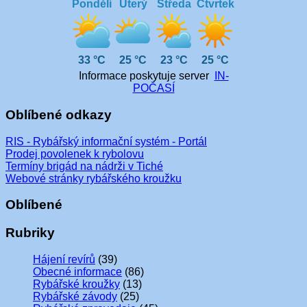
Pondělí
Úterý
Středa
Čtvrtek
33 °C
25 °C
23 °C
25 °C
Informace poskytuje server
IN-
POČASÍ
Oblíbené odkazy
RIS - Rybářský informační systém - Portál
Prodej povolenek k rybolovu
Termíny brigád na nádrži v Tiché
Webové stránky rybářského kroužku
Oblíbené
Rubriky
Hájení revírů
(39)
Obecné informace
(86)
Rybářské kroužky
(13)
Rybářské závody
(25)